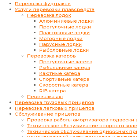
Перевозка фудтраков
Услуги перевозки плавсредств
Перевозка лодок
Алюминиевые лодки
Прогулочные лодки
Пластиковые лодки
Моторные лодки
Парусные лодки
Рыболовные лодки
Перевозка катеров
Прогулочные катера
Рыболовные катера
Каютные катера
Спортивные катера
Скоростные катера
RIB катера
Перевозка яхт
Перевозка грузовых прицепов
Перевозка легковых прицепов
Обслуживание прицепов
Проверка работы амортизатора подвески 
Техническое обслуживание опорного коле
Техническое обслуживание одноосных пр