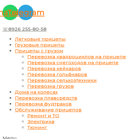
Перейти
Меню
Прокрутка
к
вверх
atsapp
Telegram
содержимому
☏8926 255-80-58
Легковые прицепы
Грузовые прицепы
Прицепы с грузом
Перевозка квадроциклов на прицепе
Перевозка снегоходов на прицепе
Перевозка кейкаров
Перевозка гольфкаров
Перевозка сельхозтехники
Перевозка грузов
Дома на колесах
Перевозка плавсредств
Перевозка фудтраков
Обслуживание прицепов
Ремонт и ТО
Электрика
Тюнинг
Menu