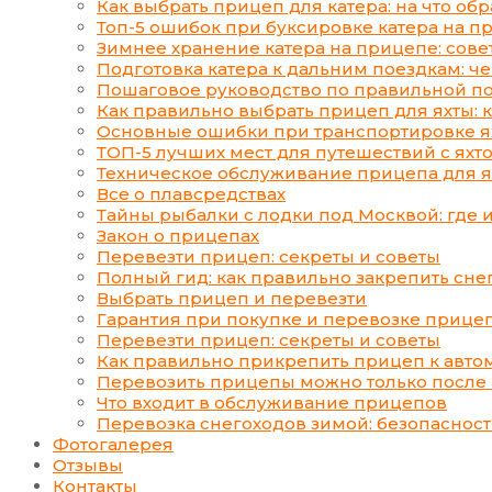
Как выбрать прицеп для катера: на что об
Топ-5 ошибок при буксировке катера на пр
Зимнее хранение катера на прицепе: сове
Подготовка катера к дальним поездкам: че
Пошаговое руководство по правильной пог
Как правильно выбрать прицеп для яхты:
Основные ошибки при транспортировке ях
ТОП-5 лучших мест для путешествий с яхт
Техническое обслуживание прицепа для ях
Все о плавсредствах
Тайны рыбалки с лодки под Москвой: где и
Закон о прицепах
Перевезти прицеп: секреты и советы
Полный гид: как правильно закрепить сне
Выбрать прицеп и перевезти
Гарантия при покупке и перевозке прице
Перевезти прицеп: секреты и советы
Как правильно прикрепить прицеп к авт
Перевозить прицепы можно только после
Что входит в обслуживание прицепов
Перевозка снегоходов зимой: безопаснос
Фотогалерея
Отзывы
Контакты