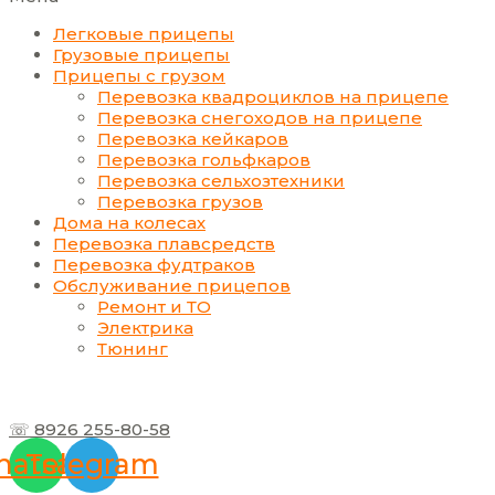
Легковые прицепы
Грузовые прицепы
Прицепы с грузом
Перевозка квадроциклов на прицепе
Перевозка снегоходов на прицепе
Перевозка кейкаров
Перевозка гольфкаров
Перевозка сельхозтехники
Перевозка грузов
Дома на колесах
Перевозка плавсредств
Перевозка фудтраков
Обслуживание прицепов
Ремонт и ТО
Электрика
Тюнинг
☏ 8926 255-80-58
atsapp
Telegram