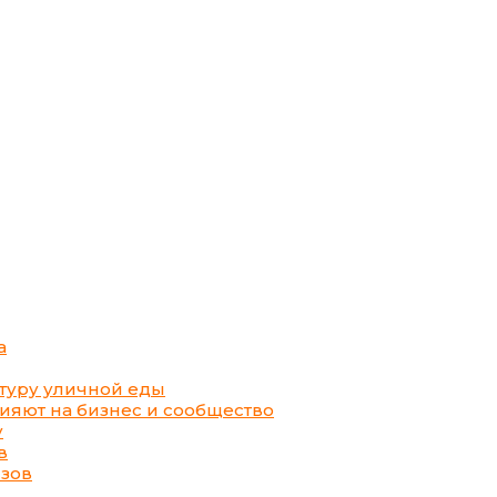
а
ьтуру уличной еды
лияют на бизнес и сообщество
у
в
изов