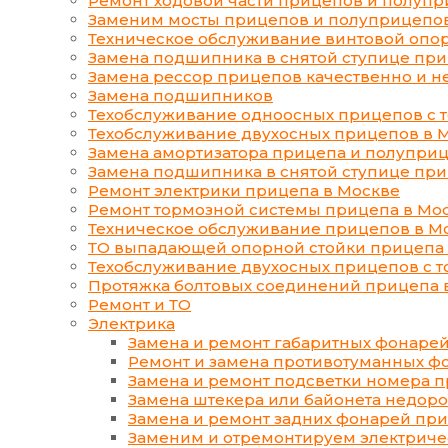
Ремонт ходовой части прицепов и полупр
Заменим мосты прицепов и полуприцепов 
Техническое обслуживание винтовой опор
Замена подшипника в снятой ступице при
Замена рессор прицепов качественно и не
Замена подшипников
Техобслуживание одноосных прицепов с 
Техобслуживание двухосных прицепов в 
Замена амортизатора прицепа и полуприц
Замена подшипника в снятой ступице при
Ремонт электрики прицепа в Москве
Ремонт тормозной системы прицепа в Мо
Техническое обслуживание прицепов в М
ТО выпадающей опорной стойки прицепа 
Техобслуживание двухосных прицепов с т
Протяжка болтовых соединений прицепа 
Ремонт и ТО
Электрика
Замена и ремонт габаритных фонаре
Ремонт и замена противотуманных ф
Замена и ремонт подсветки номера 
Замена штекера или байонета недоро
Замена и ремонт задних фонарей при
Заменим и отремонтируем электриче