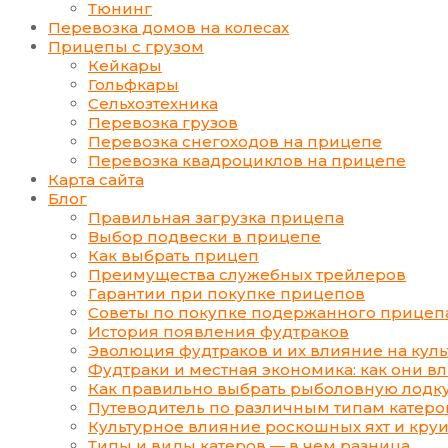
Тюнинг
Перевозка домов на колесах
Прицепы с грузом
Кейкары
Гольфкары
Сельхозтехника
Перевозка грузов
Перевозка снегоходов на прицепе
Перевозка квадроциклов на прицепе
Карта сайта
Блог
Правильная загрузка прицепа
Выбор подвески в прицепе
Как выбрать прицеп
Преимущества служебных трейлеров
Гарантии при покупке прицепов
Советы по покупке подержанного прицеп
История появления фудтраков
Эволюция фудтраков и их влияние на кул
Фудтраки и местная экономика: как они в
Как правильно выбрать рыболовную лодк
Путеводитель по различным типам катеро
Культурное влияние роскошных яхт и кру
Типы и виды катеров — в чем разница