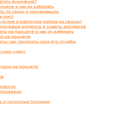
ратить внимание?
ицепе и как их избежать
ты по уходу и консервации
к-лист
рузке и разгрузке катера на прицеп
 ключевые моменты и советы экспертов
ты на прицепе и как их избежать
ой на прицепе
ты: как продлить срок его службы
скать удачу
гоход на прицепе
па
омобилю
 проверки
ть и типичные поломки