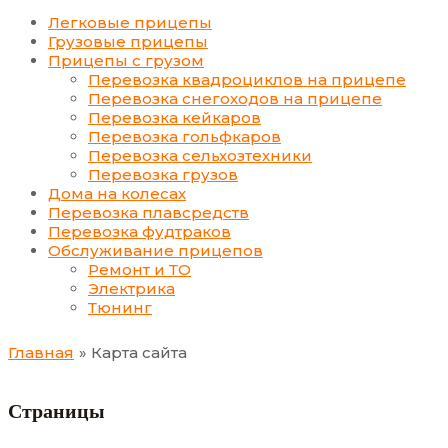
Легковые прицепы
Грузовые прицепы
Прицепы с грузом
Перевозка квадроциклов на прицепе
Перевозка снегоходов на прицепе
Перевозка кейкаров
Перевозка гольфкаров
Перевозка сельхозтехники
Перевозка грузов
Дома на колесах
Перевозка плавсредств
Перевозка фудтраков
Обслуживание прицепов
Ремонт и ТО
Электрика
Тюнинг
Главная
Карта сайта
Страницы