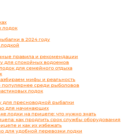
ках
 лодок
ыбалки в 2024 году
 лодкой
овные правила и рекомендации
ку для спокойных водоемов
лодок для семейного отдыха
к
Разбираем мифы и реальность
е популярнее среди рыболовов
ластиковых лодок
у для пресноводной рыбалки
тво для начинающих
е лодки на прицепе: что нужно знать
цепа: как продлить срок службы оборудования
ицепе и как их избежать
но для удобной перевозки лодки