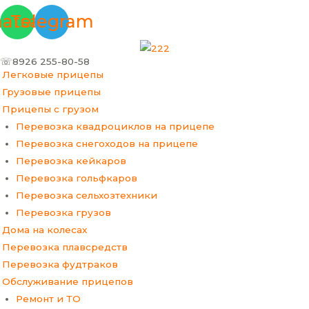
Прокрутка
Перейти
Меню
atsapp
Telegram
вверх
к
содержимому
☏8926 255-80-58
Легковые прицепы
Грузовые прицепы
Прицепы с грузом
Перевозка квадроциклов на прицепе
Перевозка снегоходов на прицепе
Перевозка кейкаров
Перевозка гольфкаров
Перевозка сельхозтехники
Перевозка грузов
Дома на колесах
Перевозка плавсредств
Перевозка фудтраков
Обслуживание прицепов
Ремонт и ТО