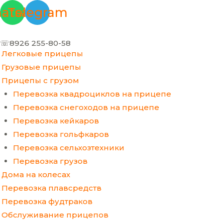
Перейти
Меню
atsapp
Telegram
к
содержимому
☏8926 255-80-58
Легковые прицепы
Грузовые прицепы
Прицепы с грузом
Перевозка квадроциклов на прицепе
Перевозка снегоходов на прицепе
Перевозка кейкаров
Перевозка гольфкаров
Перевозка сельхозтехники
Перевозка грузов
Дома на колесах
Перевозка плавсредств
Перевозка фудтраков
Обслуживание прицепов