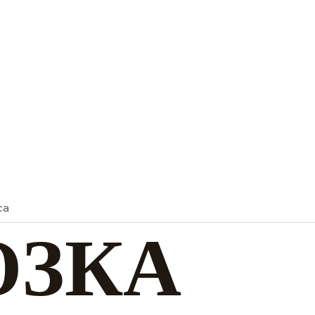
са
ОЗКА