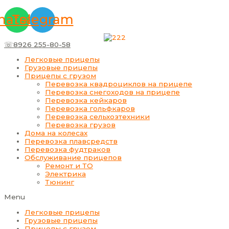
Перейти
Меню
Прокрутка
к
вверх
atsapp
Telegram
содержимому
☏8926 255-80-58
Легковые прицепы
Грузовые прицепы
Прицепы с грузом
Перевозка квадроциклов на прицепе
Перевозка снегоходов на прицепе
Перевозка кейкаров
Перевозка гольфкаров
Перевозка сельхозтехники
Перевозка грузов
Дома на колесах
Перевозка плавсредств
Перевозка фудтраков
Обслуживание прицепов
Ремонт и ТО
Электрика
Тюнинг
Menu
Легковые прицепы
Грузовые прицепы
Прицепы с грузом