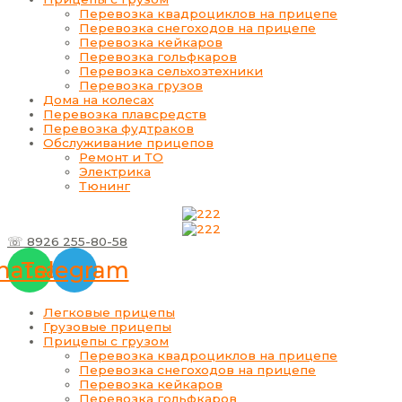
Перевозка квадроциклов на прицепе
Перевозка снегоходов на прицепе
Перевозка кейкаров
Перевозка гольфкаров
Перевозка сельхозтехники
Перевозка грузов
Дома на колесах
Перевозка плавсредств
Перевозка фудтраков
Обслуживание прицепов
Ремонт и ТО
Электрика
Тюнинг
☏ 8926 255-80-58
atsapp
Telegram
Легковые прицепы
Грузовые прицепы
Прицепы с грузом
Перевозка квадроциклов на прицепе
Перевозка снегоходов на прицепе
Перевозка кейкаров
Перевозка гольфкаров