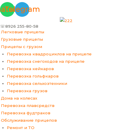
Перейти
Меню
Прокрутка
atsapp
Telegram
к
вверх
содержимому
☏8926 255-80-58
Легковые прицепы
Грузовые прицепы
Прицепы с грузом
Перевозка квадроциклов на прицепе
Перевозка снегоходов на прицепе
Перевозка кейкаров
Перевозка гольфкаров
Перевозка сельхозтехники
Перевозка грузов
Дома на колесах
Перевозка плавсредств
Перевозка фудтраков
Обслуживание прицепов
Ремонт и ТО