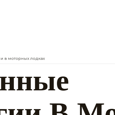
и в моторных лодках
енные
гии В М