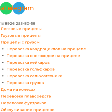
Перейти
Меню
Прокрутка
atsapp
Telegram
к
вверх
содержимому
☏8926 255-80-58
Легковые прицепы
Грузовые прицепы
Прицепы с грузом
Перевозка квадроциклов на прицепе
Перевозка снегоходов на прицепе
Перевозка кейкаров
Перевозка гольфкаров
Перевозка сельхозтехники
Перевозка грузов
Дома на колесах
Перевозка плавсредств
Перевозка фудтраков
Обслуживание прицепов