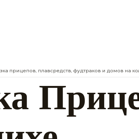
ка прицепов, плавсредств, фудтраков и домов на ко
ка Приц
ихе