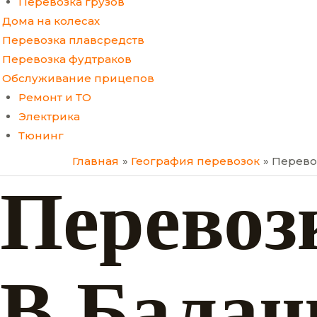
Перевозка грузов
Дома на колесах
Перевозка плавсредств
Перевозка фудтраков
Обслуживание прицепов
Ремонт и ТО
Электрика
Тюнинг
Главная
География перевозок
Перевоз
Перевоз
В Балаш