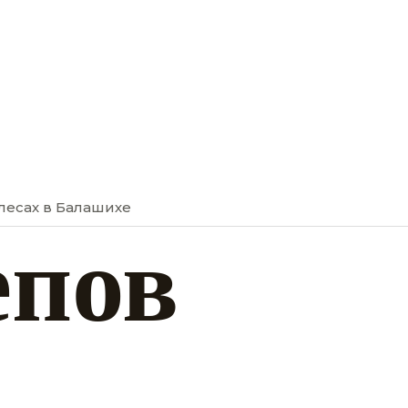
лесах в Балашихе
епов