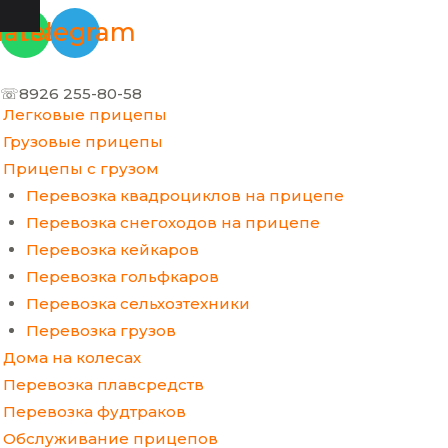
Перейти
Меню
Прокрутка
atsapp
Telegram
к
вверх
содержимому
☏8926 255-80-58
Легковые прицепы
Грузовые прицепы
Прицепы с грузом
Перевозка квадроциклов на прицепе
Перевозка снегоходов на прицепе
Перевозка кейкаров
Перевозка гольфкаров
Перевозка сельхозтехники
Перевозка грузов
Дома на колесах
Перевозка плавсредств
Перевозка фудтраков
Обслуживание прицепов