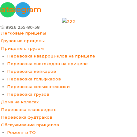
Перейти
Меню
Прокрутка
atsapp
Telegram
к
вверх
содержимому
☏8926 255-80-58
Легковые прицепы
Грузовые прицепы
Прицепы с грузом
Перевозка квадроциклов на прицепе
Перевозка снегоходов на прицепе
Перевозка кейкаров
Перевозка гольфкаров
Перевозка сельхозтехники
Перевозка грузов
Дома на колесах
Перевозка плавсредств
Перевозка фудтраков
Обслуживание прицепов
Ремонт и ТО