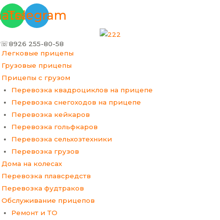
Перейти
Меню
Прокрутка
atsapp
Telegram
к
вверх
содержимому
☏8926 255-80-58
Легковые прицепы
Грузовые прицепы
Прицепы с грузом
Перевозка квадроциклов на прицепе
Перевозка снегоходов на прицепе
Перевозка кейкаров
Перевозка гольфкаров
Перевозка сельхозтехники
Перевозка грузов
Дома на колесах
Перевозка плавсредств
Перевозка фудтраков
Обслуживание прицепов
Ремонт и ТО