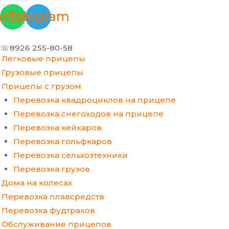
Перейти
Меню
Прокрутка
atsapp
Telegram
к
вверх
содержимому
☏8926 255-80-58
Легковые прицепы
Грузовые прицепы
Прицепы с грузом
Перевозка квадроциклов на прицепе
Перевозка снегоходов на прицепе
Перевозка кейкаров
Перевозка гольфкаров
Перевозка сельхозтехники
Перевозка грузов
Дома на колесах
Перевозка плавсредств
Перевозка фудтраков
Обслуживание прицепов