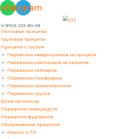
Перейти
Меню
atsapp
Telegram
к
содержимому
☏8926 255-80-58
Легковые прицепы
Грузовые прицепы
Прицепы с грузом
Перевозка квадроциклов на прицепе
Перевозка снегоходов на прицепе
Перевозка кейкаров
Перевозка гольфкаров
Перевозка сельхозтехники
Перевозка грузов
Дома на колесах
Перевозка плавсредств
Перевозка фудтраков
Обслуживание прицепов
Ремонт и ТО