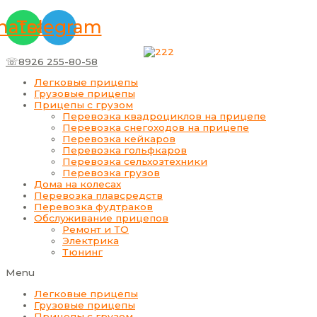
Перейти
Меню
Прокрутка
к
вверх
atsapp
Telegram
содержимому
☏8926 255-80-58
Легковые прицепы
Грузовые прицепы
Прицепы с грузом
Перевозка квадроциклов на прицепе
Перевозка снегоходов на прицепе
Перевозка кейкаров
Перевозка гольфкаров
Перевозка сельхозтехники
Перевозка грузов
Дома на колесах
Перевозка плавсредств
Перевозка фудтраков
Обслуживание прицепов
Ремонт и ТО
Электрика
Тюнинг
Menu
Легковые прицепы
Грузовые прицепы
Прицепы с грузом