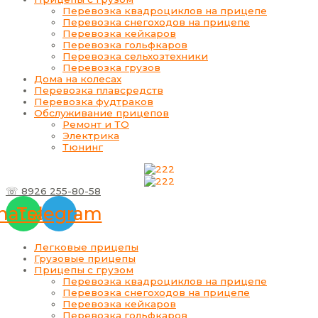
Перевозка квадроциклов на прицепе
Перевозка снегоходов на прицепе
Перевозка кейкаров
Перевозка гольфкаров
Перевозка сельхозтехники
Перевозка грузов
Дома на колесах
Перевозка плавсредств
Перевозка фудтраков
Обслуживание прицепов
Ремонт и ТО
Электрика
Тюнинг
☏ 8926 255-80-58
atsapp
Telegram
Легковые прицепы
Грузовые прицепы
Прицепы с грузом
Перевозка квадроциклов на прицепе
Перевозка снегоходов на прицепе
Перевозка кейкаров
Перевозка гольфкаров