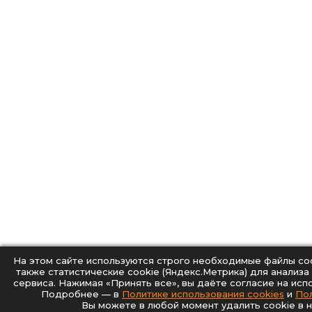
На этом сайте используются строго необходимые файлы coo
также статистические cookie (Яндекс.Метрика) для анализа
сервиса. Нажимая «Принять все», вы даёте согласие на исп
Подробнее — в
Политике использования cookies
и
По
Вы можете в любой момент удалить cookie в н