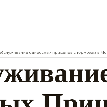
обслуживание одноосных прицепов с тормозом в Мо
уживани
ых Приц