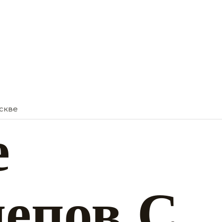
скве
е
епов С