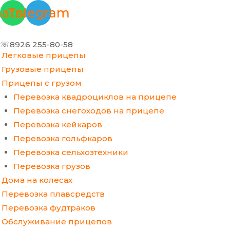
Перейти
Меню
atsapp
Telegram
к
содержимому
☏8926 255-80-58
Легковые прицепы
Грузовые прицепы
Прицепы с грузом
Перевозка квадроциклов на прицепе
Перевозка снегоходов на прицепе
Перевозка кейкаров
Перевозка гольфкаров
Перевозка сельхозтехники
Перевозка грузов
Дома на колесах
Перевозка плавсредств
Перевозка фудтраков
Обслуживание прицепов